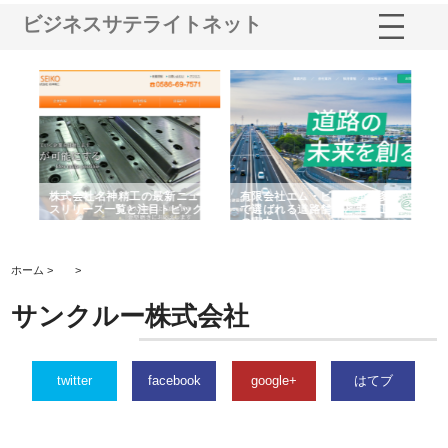
ビジネスサテライトネット
選ば
株式会社名神精工の最新ニュー
有限会社エム・ビルドが南多摩
有
ルの
スリリース一覧と注目トピック
で選ばれる道路舗装と土木工事
ネ
の実力
ホーム >
>
サンクルー株式会社
twitter
facebook
google+
はてブ