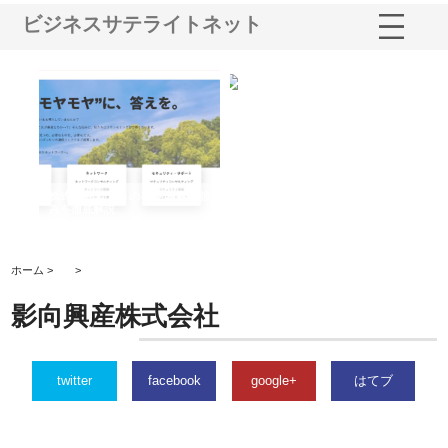
ビジネスサテライトネット
業サ
株式会社ＣＳＡの事業内容と強
株式会社山形道路が手がける舗
ホ
報内
みを徹底解説
装工事と土木技術の全容
る
績
ホーム >
>
影向興産株式会社
twitter
facebook
google+
はてブ