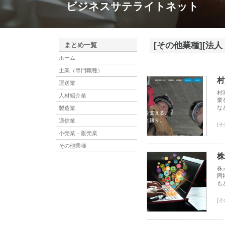
ビジネスサテライトネット
[その他業種][法人
まとめ一覧
ホーム
士業（専門職種）
村
運送業
村
人材紹介業
業
な
製造業
通信業
[そ
小売業・販売業
その他業種
株
株
同
も
[そ