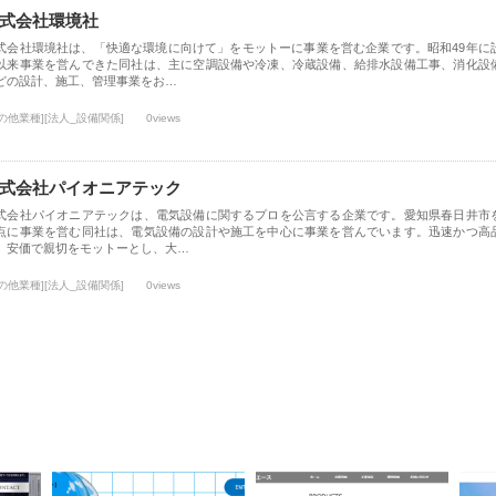
式会社環境社
式会社環境社は、「快適な環境に向けて」をモットーに事業を営む企業です。昭和49年に
以来事業を営んできた同社は、主に空調設備や冷凍、冷蔵設備、給排水設備工事、消化設
どの設計、施工、管理事業をお…
の他業種][法人_設備関係]
0views
式会社パイオニアテック
式会社パイオニアテックは、電気設備に関するプロを公言する企業です。愛知県春日井市
点に事業を営む同社は、電気設備の設計や施工を中心に事業を営んでいます。迅速かつ高
、安価で親切をモットーとし、大…
の他業種][法人_設備関係]
0views