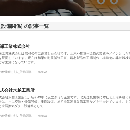
_設備関係] の記事一覧
瀬工業株式会社
瀬工業株式会社は昭和40年に創業した会社です。土木や建築用金物の製造をメインとした
を展開しています。現在は橋梁の耐震補強工事、鋼材製品の工場制作、構造物の非破壊検
どが主流になっています。 …
の他業種][法人_設備関係]
0views
式会社水越工業所
式会社水越工業所は、昭和49年に設立された企業です。北海道札幌市に本社と工場を構え
社は、主に空調や換気設備、集塵設備、局所排気装置設備工事などを手掛けています。も
と空調換気ダクト設備業として…
の他業種][法人_設備関係]
0views