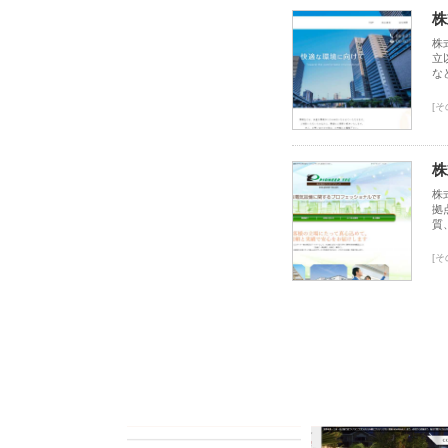
株
株
立
な
[そ
株
株
拠
質
[そ