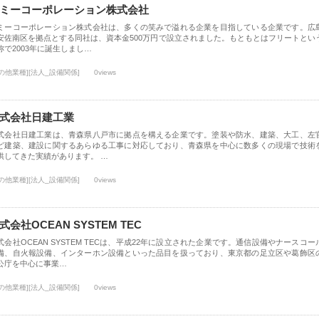
ミーコーポレーション株式会社
ミーコーポレーション株式会社は、多くの笑みで溢れる企業を目指している企業です。広
安佐南区を拠点とする同社は、資本金500万円で設立されました。もともとはフリートとい
称で2003年に誕生しまし…
の他業種][法人_設備関係]
0views
式会社日建工業
式会社日建工業は、青森県八戸市に拠点を構える企業です。塗装や防水、建築、大工、左
ど建築、建設に関するあらゆる工事に対応しており、青森県を中心に数多くの現場で技術
供してきた実績があります。 …
の他業種][法人_設備関係]
0views
式会社OCEAN SYSTEM TEC
式会社OCEAN SYSTEM TECは、平成22年に設立された企業です。通信設備やナースコー
備、自火報設備、インターホン設備といった品目を扱っており、東京都の足立区や葛飾区
公庁を中心に事業…
の他業種][法人_設備関係]
0views