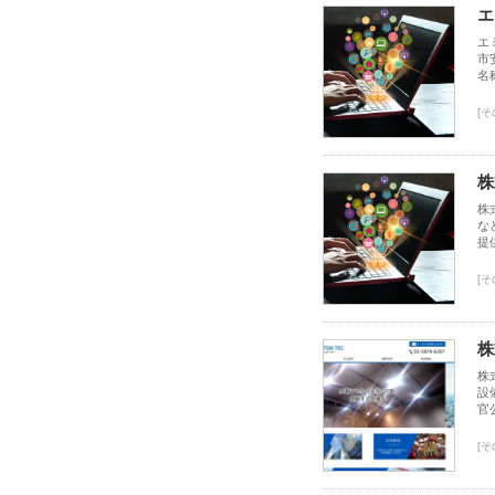
エ
エ
市
名
[そ
株
株
な
提
[そ
株
株
設
官
[そ