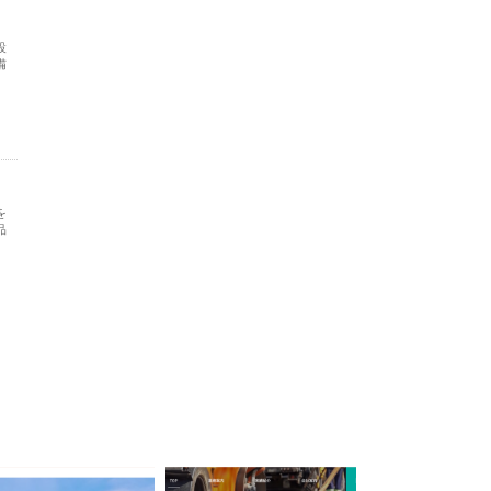
設
備
を
品