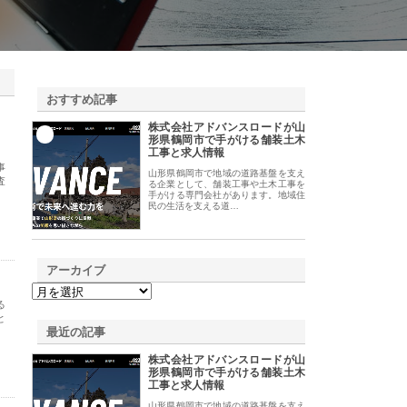
おすすめ記事
株式会社アドバンスロードが山
1
形県鶴岡市で手がける舗装土木
工事と求人情報
事
山形県鶴岡市で地域の道路基盤を支え
査
る企業として、舗装工事や土木工事を
手がける専門会社があります。地域住
民の生活を支える道…
アーカイブ
る
と
最近の記事
株式会社アドバンスロードが山
形県鶴岡市で手がける舗装土木
工事と求人情報
山形県鶴岡市で地域の道路基盤を支え