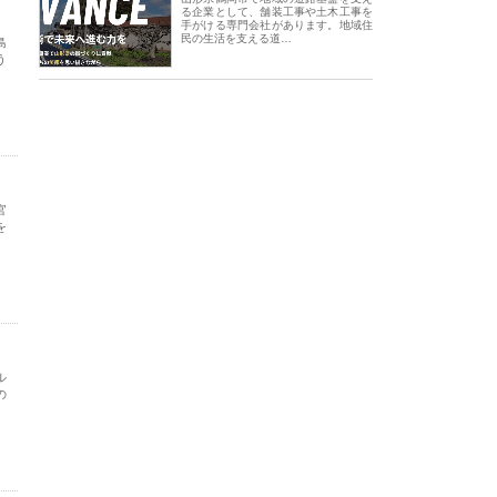
る企業として、舗装工事や土木工事を
手がける専門会社があります。地域住
民の生活を支える道…
島
う
官
を
ル
の