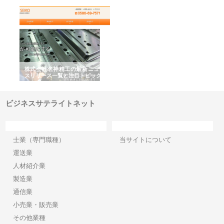
選ば
株式会社名神精工の最新ニュー
有限会社エム・ビルドが南多摩
有
ルの
スリリース一覧と注目トピック
で選ばれる道路舗装と土木工事
ネ
の実力
ビジネスサテライトネット
カテゴリー
サイト情報
士業（専門職種）
当サイトについて
運送業
人材紹介業
製造業
通信業
小売業・販売業
その他業種