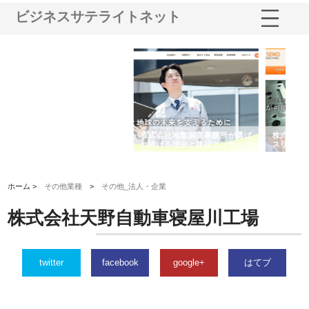
ビジネスサテライトネット
務所が選ば
株式会社名神精工の最新ニュー
有限会社エム・ビルドが南多摩
コンサルの
スリリース一覧と注目トピック
で選ばれる道路舗装と土木工事
の実力
ホーム >
その他業種
>
その他_法人・企業
株式会社天野自動車寝屋川工場
twitter
facebook
google+
はてブ