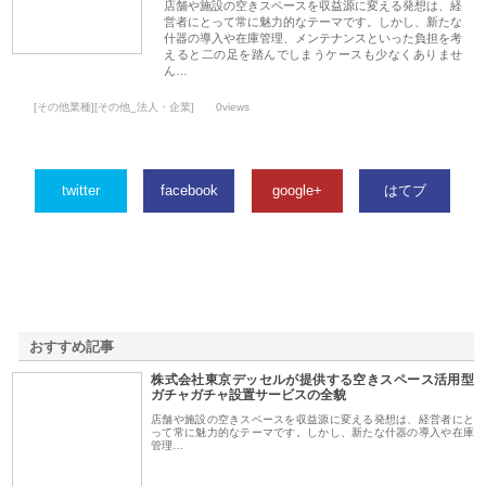
店舗や施設の空きスペースを収益源に変える発想は、経
営者にとって常に魅力的なテーマです。しかし、新たな
什器の導入や在庫管理、メンテナンスといった負担を考
えると二の足を踏んでしまうケースも少なくありませ
ん…
[その他業種][その他_法人・企業]
0views
twitter
facebook
google+
はてブ
おすすめ記事
株式会社東京デッセルが提供する空きスペース活用型
1
ガチャガチャ設置サービスの全貌
店舗や施設の空きスペースを収益源に変える発想は、経営者にと
って常に魅力的なテーマです。しかし、新たな什器の導入や在庫
管理…