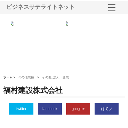
ビジネスサテライトネット
三河
株式会社ナツハラが建設と鋲螺
株式会社メタルエースの企業サ
株
構空
で滋賀の暮らしを支える理由
イトが提供する充実した情報内
みを
容とは
ホーム >
その他業種
>
その他_法人・企業
福村建設株式会社
twitter
facebook
google+
はてブ