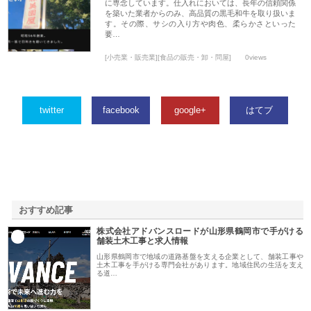
に専念しています。仕入れにおいては、長年の信頼関係
を築いた業者からのみ、高品質の黒毛和牛を取り扱いま
す。その際、サシの入り方や肉色、柔らかさといった
要…
[小売業・販売業][食品の販売・卸・問屋]
0views
twitter
facebook
google+
はてブ
おすすめ記事
株式会社アドバンスロードが山形県鶴岡市で手がける
1
舗装土木工事と求人情報
山形県鶴岡市で地域の道路基盤を支える企業として、舗装工事や
土木工事を手がける専門会社があります。地域住民の生活を支え
る道…